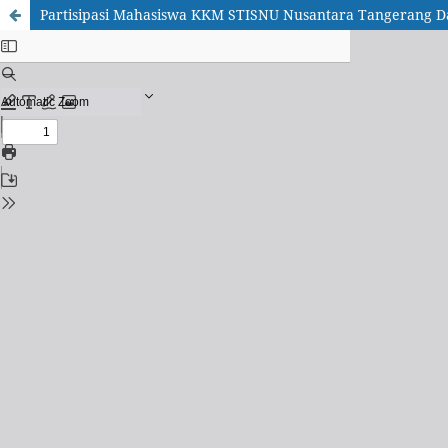
Partisipasi Mahasiswa KKM STISNU Nusantara Tangerang D